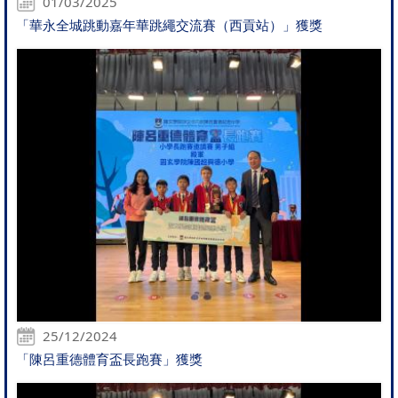
01/03/2025
「華永全城跳動嘉年華跳繩交流賽（西貢站）」獲獎
25/12/2024
「陳呂重德體育盃長跑賽」獲獎