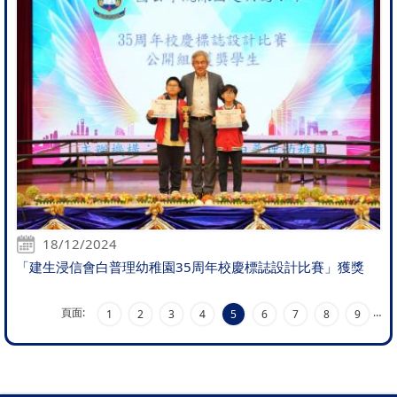
18/12/2024
「建生浸信會白普理幼稚園35周年校慶標誌設計比賽」獲獎
頁面:
…
1
2
3
4
5
6
7
8
9