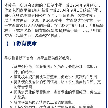
本校是一所政府資助的全日制小學，於1954年9月創立，
位於屯
門慶平路1號的新校舍於2004年9月1日落成開學，
由公立興德
學校有限公司管理，並命名為「興德學校」，
取「興業進德」之意，
以勉勵學生一方面勤力於學業，另
一方面重視個人品德的培育。
於2020年9月1日，「興德學
校」正式易名為「
圓玄學院陳國超興德小學」，以「明道
立德，篤學力行」
為學校的校訓。
(一) 教育使命
學校抱著以下使命，為學生提供優質教育。
堅守創校的「興業進德」的信念，發揚校訓「篤學力
行」的精神。
策劃校本資訊科技教育藍圖，促進學生實踐終生學習。
提供優良及愉快的學習環境，培養學生能樂於學習、更
能學會學習。
提供多元化的學習機會，豐富學生的學習經歷，促進全
人發展。
培養學生高尚的情操及正確的價值觀。
開拓宏觀視野，孕育服務人群的使命感，回饋國家。