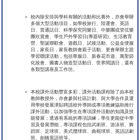
校內除安排與學科有關的活動和比賽外，亦會舉辦
多個大型活動項目，如學校旅行、陸運會、英語
日、普通話日、科學探究同樂日、中樂團或管弦樂
團欣賞會、學生戶外學習日(專題研習)、生活教育
營、聖誕聯歡會、遊戲日、試後活動、公益金便服
日，家長日，家長教師會親子活動、更會舉辦主題
學習聯課活動，包括華服日、新春花市遊、萬聖節
化妝會、圖書人物造型活動日、世界閱讀日，還有
各類型講座及工作坊。
本校課外活動豐富多彩，課外活動課程除了由本校
教師教授外，亦會參與社區計劃、與大學合作及運
用學校發展津貼聘請校外導師或專項教練協助推行
課外活動，以加強學生在專項課外活動的知識及技
能發展；透過有系統的專項訓練，學生更能從中學
習及發展潛能，專項課程包括武術班、游泳班、舞
蹈班、足球班、美式攬球班、曲棍球班、英語話劇
班、劍橋英語班等。