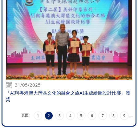
31/05/2025
「AI與粵港澳大灣區文化的融合之旅AI生成繪圖設計比賽」獲
獎
頁面:
…
1
2
3
4
5
6
7
8
9