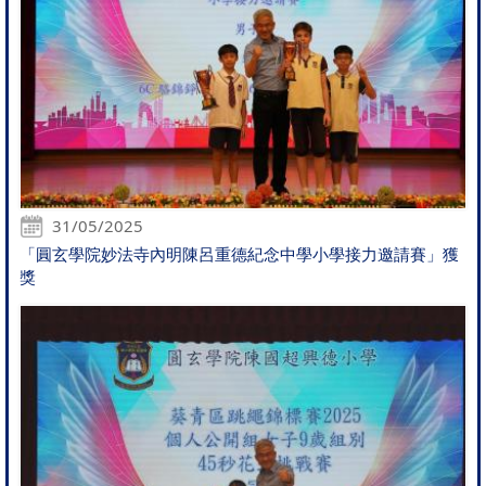
31/05/2025
「圓玄學院妙法寺內明陳呂重德紀念中學小學接力邀請賽」獲
獎