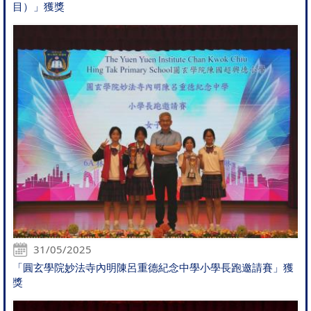
目）」獲獎
31/05/2025
「圓玄學院妙法寺內明陳呂重德紀念中學小學長跑邀請賽」獲
獎