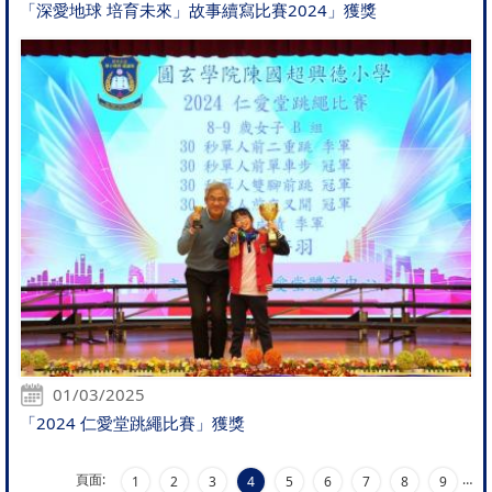
「深愛地球 培育未來」故事續寫比賽2024」獲獎
01/03/2025
「2024 仁愛堂跳繩比賽」獲獎
頁面:
…
1
2
3
4
5
6
7
8
9