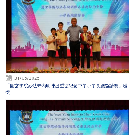
31/05/2025
「圓玄學院妙法寺內明陳呂重德紀念中學小學長跑邀請賽」獲
獎