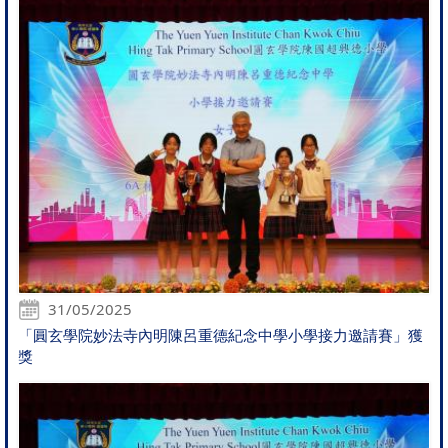
31/05/2025
「圓玄學院妙法寺內明陳呂重德紀念中學小學接力邀請賽」獲
獎