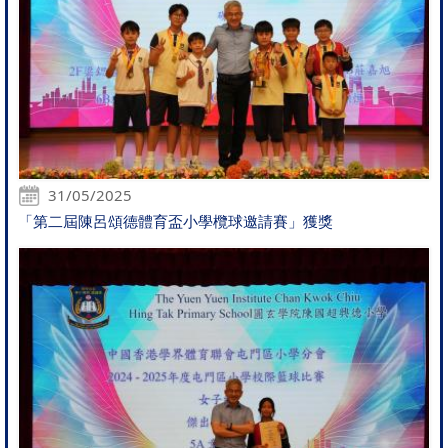
31/05/2025
「第二屆陳呂頌德體育盃小學欖球邀請賽」獲獎