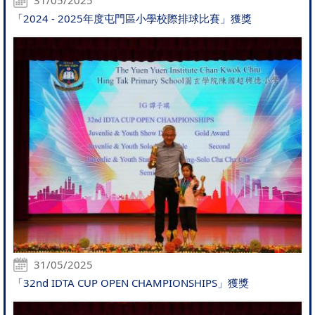
「2024 - 2025年度屯門區小學校際排球比賽」獲獎
31/05/2025
「32nd IDTA CUP OPEN CHAMPIONSHIPS」獲獎