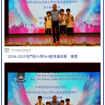
31/05/2025
「2024-2025屯門區小學3x3籃球邀請賽」獲獎