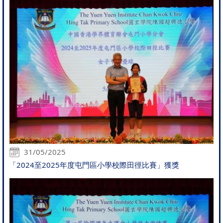
31/05/2025
「2024至2025年度屯門區小學校際田徑比賽」獲獎