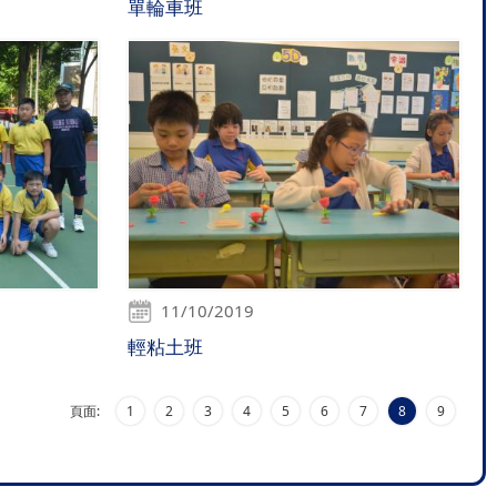
單輪車班
11/10/2019
輕粘土班
頁面:
1
2
3
4
5
6
7
8
9