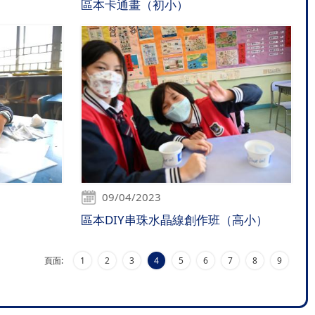
區本卡通畫（初小）
09/04/2023
區本DIY串珠水晶線創作班（高小）
頁面:
1
2
3
4
5
6
7
8
9