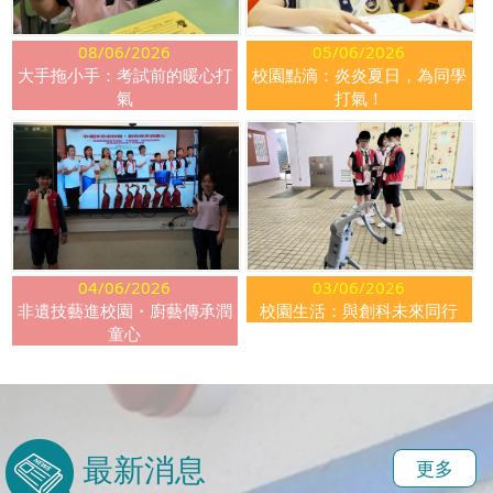
08/06/2026
05/06/2026
大手拖小手：考試前的暖心打
校園點滴：炎炎夏日，為同學
氣
打氣！
04/06/2026
03/06/2026
非遺技藝進校園・廚藝傳承潤
校園生活：與創科未來同行
童心
最新消息
更多