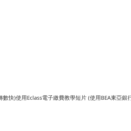
PS轉數快)使用Eclass電子繳費教學短片 (使用
BEA
東亞銀行