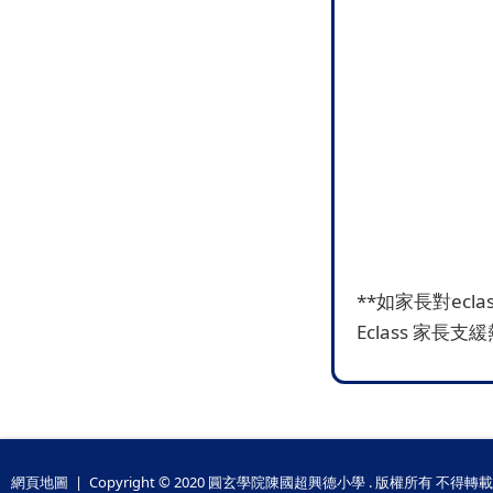
**如家長對ecl
Eclass 家長支緩
網頁地圖
| Copyright © 2020 圓玄學院陳國超興德小學 . 版權所有 不得轉載 All r