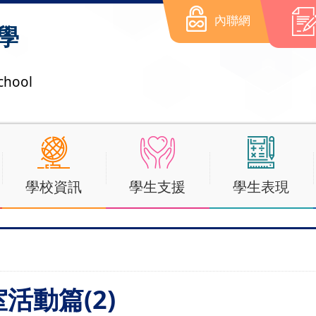
內聯網
學
chool
學校資訊
學生支援
學生表現
室活動篇(2)