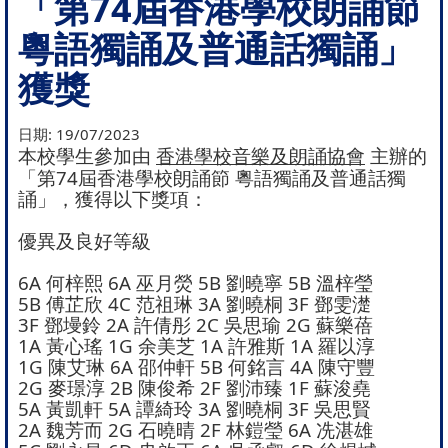
「第74屆香港學校朗誦節
粵語獨誦及普通話獨誦」
獲獎
日期:
19/07/2023
本校學生參加由
香港學校音樂及朗誦協會
主辦的
「第74屆香港學校朗誦節 粵語獨誦及普通話獨
誦」，獲得以下獎項：
優異及良好等級
6A 何梓熙 6A 巫月熒 5B 劉曉寧 5B 溫梓瑩
5B 傅芷欣 4C 范祖琳 3A 劉曉桐 3F 鄧雯濋
3F 鄧墁鈴 2A 許倩彤 2C 吳思瑜 2G 蘇樂蓓
1A 黃心瑤 1G 余美芝 1A 許雅斯 1A 羅以淳
1G 陳艾琳 6A 邵仲軒 5B 何銘言 4A 陳守豐
2G 麥璟淳 2B 陳俊希 2F 劉沛臻 1F 蘇浚堯
5A 黃凱軒 5A 譚綺玲 3A 劉曉桐 3F 吳思賢
2A 魏芳而 2G 石曉晴 2F 林鎧瑩 6A 冼湛雄