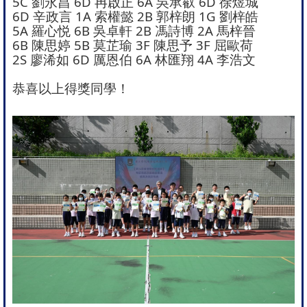
5C 劉永昌 6D 冉啟正 6A 吳承叡 6D 徐煜城
6D 辛政言 1A 索權懿 2B 郭梓朗 1G 劉梓皓
5A 羅心悦 6B 吳卓軒 2B 馮詩博 2A 馬梓晉
6B 陳思婷 5B 莫芷瑜 3F 陳思予 3F 屈歐荷
2S 廖浠如 6D 厲恩伯 6A 林匯翔 4A 李浩文
恭喜以上得獎同學！