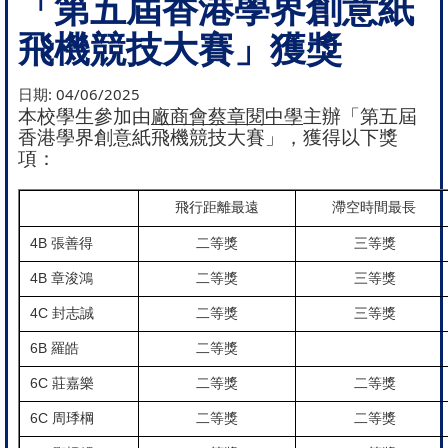
「第五屆香港學界創意紙
飛機競技大賽」獲獎
日期:
04/06/2025
本校學生參加由
廠商會蔡章閱中學
主辦「第五屆
香港學界創意紙飛機競技大賽」，獲得以下獎
項：
飛行距離最遠
滯空時間最長
4B
張善得
二等獎
三等獎
4B
章浚鴻
二等獎
三等獎
4C
封志誠
二等獎
三等獎
6B
羅皓
二等獎
6C
莊嘉樂
二等獎
二等獎
6C
周㻑棡
二等獎
二等獎