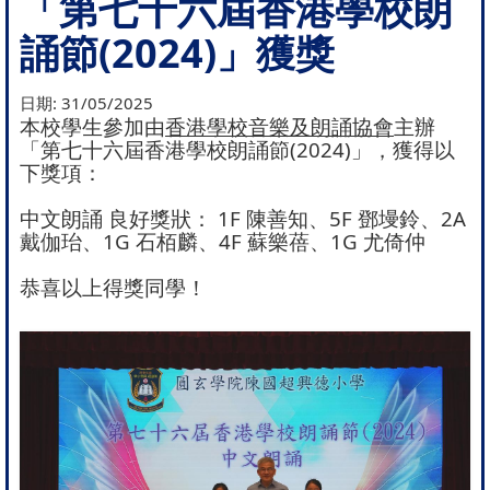
「第七十六屆香港學校朗
誦節(2024)」獲獎
日期:
31/05/2025
本校學生參加由
香港學校音樂及朗誦協會
主辦
「第七十六屆香港學校朗誦節(2024)」，獲得以
下獎項：
中文朗誦 良好獎狀： 1F 陳善知、5F 鄧墁鈴、2A
戴伽珆、1G 石栢麟、4F 蘇樂蓓、1G 尤倚仲
恭喜以上得獎同學！