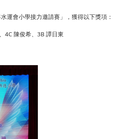
年水運會小學接力邀請賽」，獲得以下獎項：
、4C 陳俊希、3B 譚日東