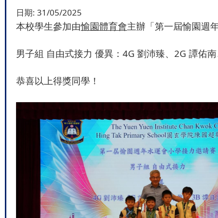
日期:
31/05/2025
本校學生參加由
愉園體育會
主辦「第一屆愉園週
男子組 自由式接力 優異：4G 劉沛臻、2G 譚佑南
恭喜以上得獎同學！