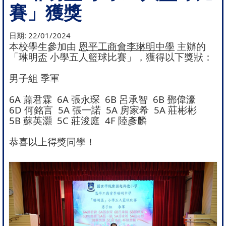
賽」獲獎
日期:
22/01/2024
本校學生參加由
恩平工商會李琳明中學
主辦的
「琳明盃 小學五人籃球比賽」，獲得以下獎狀：
男子組 季軍
6A 蕭君霖 6A 張永琛 6B 呂承智 6B 鄧偉濠
6D 何銘言 5A 張一諾 5A 房家希 5A 莊彬彬
5B 蘇英灝 5C 莊浚庭 4F 陸彥麟
恭喜以上得獎同學！